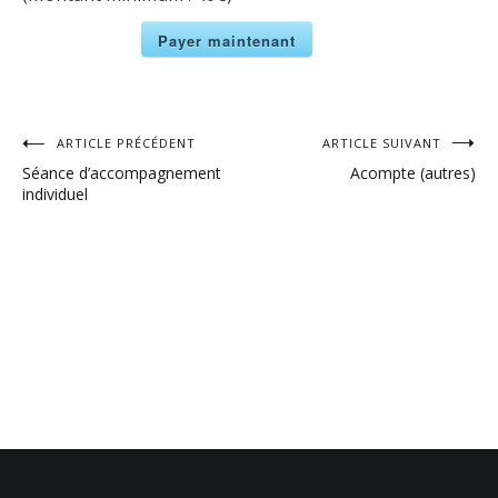
Payer maintenant
Navigation
ARTICLE PRÉCÉDENT
ARTICLE SUIVANT
Séance d’accompagnement
Acompte (autres)
de
individuel
l’article