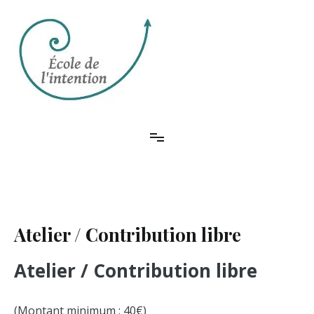
Aller
au
contenu
Donner une dimension pratique aux théories les plus récentes sur
Ecole de l'intention
le temps et la conscience
Atelier / Contribution libre
Atelier / Contribution libre
(Montant minimum : 40€)