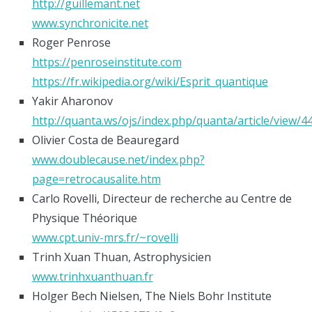
http://guillemant.net
www.synchronicite.net
Roger Penrose
https://penroseinstitute.com
https://fr.wikipedia.org/wiki/Esprit_quantique
Yakir Aharonov
http://quanta.ws/ojs/index.php/quanta/article/view/4
Olivier Costa de Beauregard
www.doublecause.net/index.php?
page=retrocausalite.htm
Carlo Rovelli, Directeur de recherche au Centre de
Physique Théorique
www.cpt.univ-mrs.fr/~rovelli
Trinh Xuan Thuan, Astrophysicien
www.trinhxuanthuan.fr
Holger Bech Nielsen, The Niels Bohr Institute