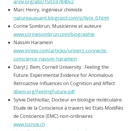
arxiv.org/abs/1503.07840v2
Marc Henry, ingénieur chimiste
natureauquant.blogspot.com/p/livre_6.html
Corine Sombrun, Musicienne et auteure
www.corinesombrun.com/biographie
Nassim Haramein
www.inrees.com/articles/univers-connecte-
conscience-nassim-haramein
Daryl J. Bem, Cornell University : Feeling the
Future: Experimental Evidence for Anomalous
Retroactive Influences on Cognition and Affect
dbem.org/FeelingFuture.pdf
Sylvie Dethiollaz, Docteur en biologie moléculaire.
Etude de la Conscience à travers les Etats Modifiés
de Conscience (EMC) non-ordinaires
www.issnoe.ch