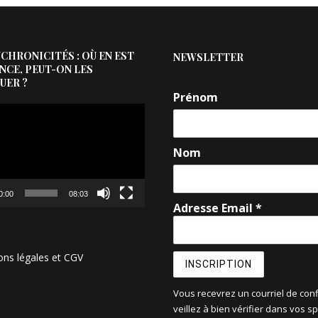
NCHRONICITÉS : OÙ EN EST
NEWSLETTER
ENCE, PEUT-ON LES
UER ?
Prénom
Nom
0:00
08:03
Adresse Email *
ons légales et CGV
Vous recevrez un courriel de conf
veillez à bien vérifier dans vos s