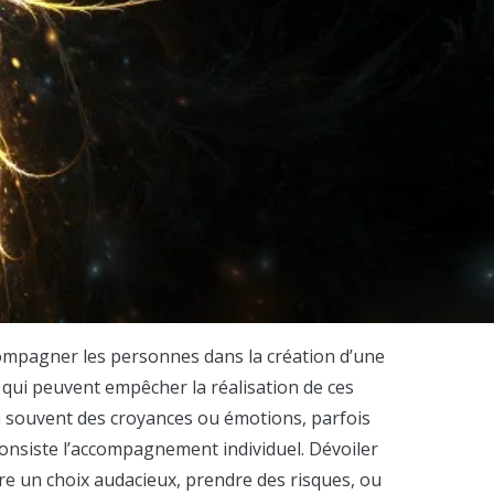
accompagner les personnes dans la création d’une
es qui peuvent empêcher la réalisation de ces
ien souvent des croyances ou émotions, parfois
 consiste l’accompagnement individuel. Dévoiler
aire un choix audacieux, prendre des risques, ou