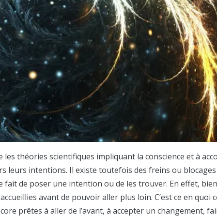
tre les théories scientifiques impliquant la conscience et à 
rs leurs intentions. Il existe toutefois des freins ou blocag
le fait de poser une intention ou de les trouver. En effet, b
accueillies avant de pouvoir aller plus loin. C’est ce en quoi
encore prêtes à aller de l’avant, à accepter un changement, f